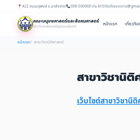
422 ถนนมรุพงษ์ จ.ฉะเชิงเทรา
038-500000 ต่อ 6150
husocrru@gmai
คณะมนุษยศาสตร์และสังคมศาสตร์
หน้าแรก
เกี่ยวกั
มหาวิทยาลัยราชภัฏราชนครินทร์
หน้าแรก
สาขาวิชานิติศาสตร์
สาขาวิชานิติ
เว็บไซต์สาขาวิชานิติ