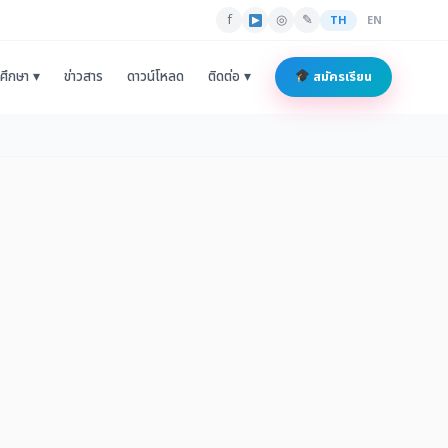
f
◎
✎
TH
EN
ศึกษา ▾
ข่าวสาร
ดาวน์โหลด
ติดต่อ ▾
สมัครเรียน